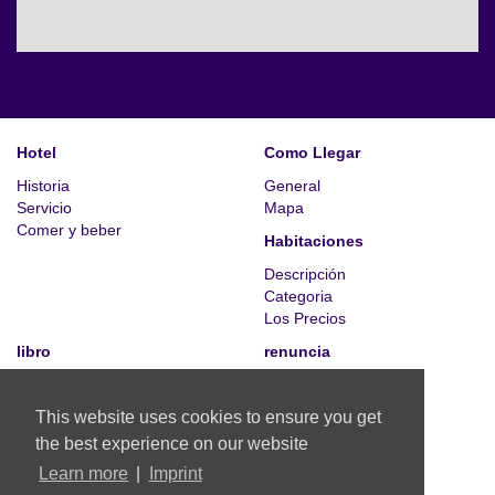
Hotel
Como Llegar
Historia
General
Servicio
Mapa
Comer y beber
Habitaciones
Descripción
Categoria
Los Precios
libro
renuncia
Instantáneamente
Imprint
Información
Privacy Policy
This website uses cookies to ensure you get
Galeria
© Hotel Jedermann
the best experience on our website
Bayerstraße 95
Learn more
|
Imprint
D-80335 München